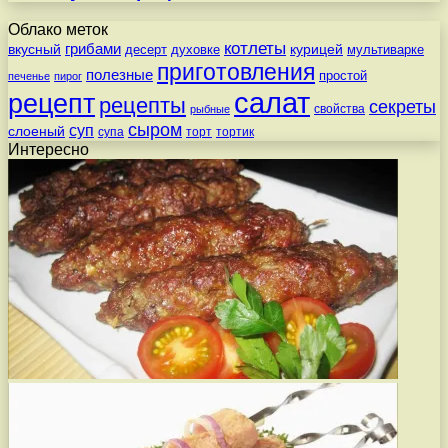
Облако меток
котлеты
вкусный
грибами
курицей
десерт
духовке
мультиварке
приготовления
полезные
простой
печенье
пирог
салат
рецепт
рецепты
секреты
свойства
рыбные
сыром
суп
слоеный
супа
торт
тортик
Интересно