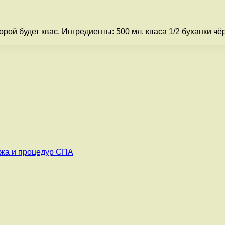
й будет квас. Ингредиенты: 500 мл. кваса 1/2 буханки чёрн
ажа и процедур СПА