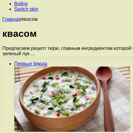
Войти
Switch skin
Главная
/
квасом
квасом
Предлагаем рецепт тюри, главным ингредиентом которой буд
зеленый лук …
Первые блюда