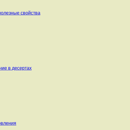
 полезные свойства
ние в десертах
овления