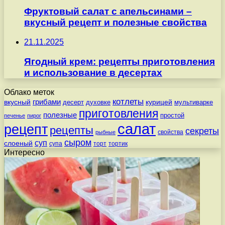
Фруктовый салат с апельсинами –
вкусный рецепт и полезные свойства
21.11.2025
Ягодный крем: рецепты приготовления
и использование в десертах
Облако меток
котлеты
вкусный
грибами
курицей
десерт
духовке
мультиварке
приготовления
полезные
простой
печенье
пирог
салат
рецепт
рецепты
секреты
свойства
рыбные
сыром
суп
слоеный
супа
торт
тортик
Интересно