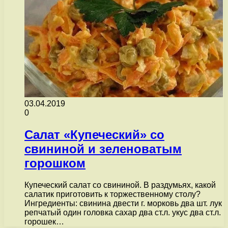
03.04.2019
0
Салат «Купеческий» со
свининой и зеленоватым
горошком
Купеческий салат со свининой. В раздумьях, какой
салатик приготовить к торжественному столу?
Ингредиенты: свинина двести г. морковь два шт. лук
репчатый один головка сахар два ст.л. укус два ст.л.
горошек…