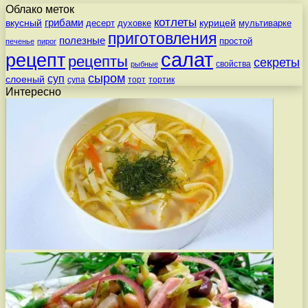
Облако меток
котлеты
вкусный
грибами
курицей
десерт
духовке
мультиварке
приготовления
полезные
простой
печенье
пирог
салат
рецепт
рецепты
секреты
свойства
рыбные
сыром
суп
слоеный
супа
торт
тортик
Интересно