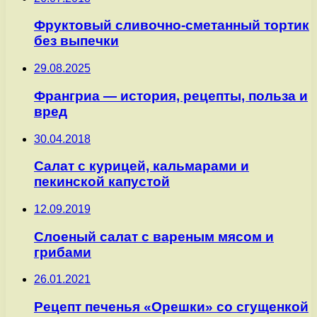
Фруктовый сливочно-сметанный тортик
без выпечки
29.08.2025
Франгриа — история, рецепты, польза и
вред
30.04.2018
Салат с курицей, кальмарами и
пекинской капустой
12.09.2019
Слоеный салат с вареным мясом и
грибами
26.01.2021
Рецепт печенья «Орешки» со сгущенкой