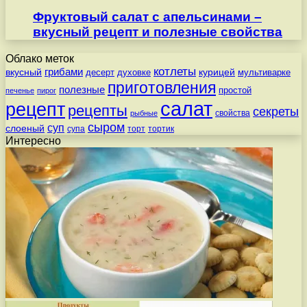
Фруктовый салат с апельсинами –
вкусный рецепт и полезные свойства
Облако меток
котлеты
вкусный
грибами
курицей
десерт
духовке
мультиварке
приготовления
полезные
простой
печенье
пирог
салат
рецепт
рецепты
секреты
свойства
рыбные
сыром
суп
слоеный
супа
торт
тортик
Интересно