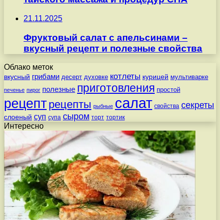
21.11.2025
Фруктовый салат с апельсинами –
вкусный рецепт и полезные свойства
Облако меток
котлеты
вкусный
грибами
курицей
десерт
духовке
мультиварке
приготовления
полезные
простой
печенье
пирог
салат
рецепт
рецепты
секреты
свойства
рыбные
сыром
суп
слоеный
супа
торт
тортик
Интересно