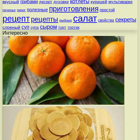
котлеты
вкусный
грибами
курицей
десерт
духовке
мультиварке
приготовления
полезные
простой
печенье
пирог
салат
рецепт
рецепты
секреты
свойства
рыбные
сыром
суп
слоеный
супа
торт
тортик
Интересно