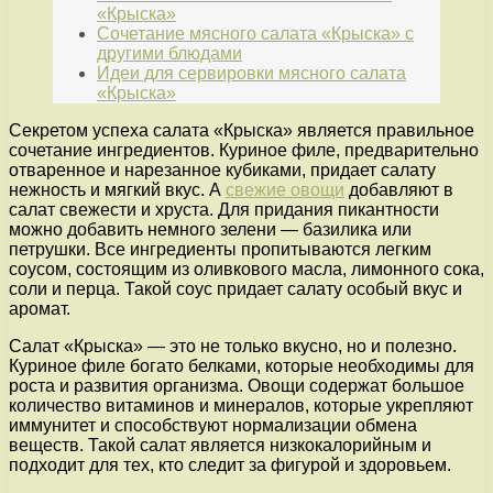
«Крыска»
Сочетание мясного салата «Крыска» с
другими блюдами
Идеи для сервировки мясного салата
«Крыска»
Секретом успеха салата «Крыска» является правильное
сочетание ингредиентов. Куриное филе, предварительно
отваренное и нарезанное кубиками, придает салату
нежность и мягкий вкус. А
свежие овощи
добавляют в
салат свежести и хруста. Для придания пикантности
можно добавить немного зелени — базилика или
петрушки. Все ингредиенты пропитываются легким
соусом, состоящим из оливкового масла, лимонного сока,
соли и перца. Такой соус придает салату особый вкус и
аромат.
Салат «Крыска» — это не только вкусно, но и полезно.
Куриное филе богато белками, которые необходимы для
роста и развития организма. Овощи содержат большое
количество витаминов и минералов, которые укрепляют
иммунитет и способствуют нормализации обмена
веществ. Такой салат является низкокалорийным и
подходит для тех, кто следит за фигурой и здоровьем.