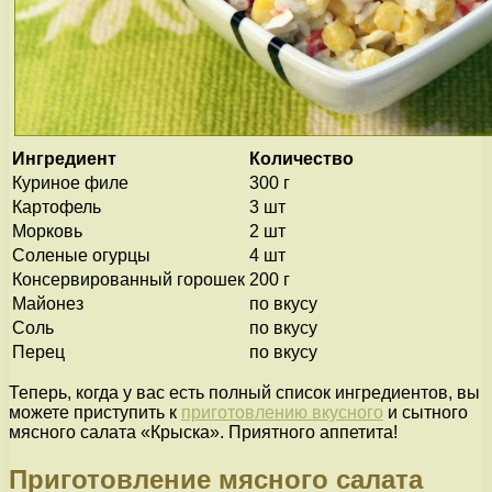
Ингредиент
Количество
Куриное филе
300 г
Картофель
3 шт
Морковь
2 шт
Соленые огурцы
4 шт
Консервированный горошек
200 г
Майонез
по вкусу
Соль
по вкусу
Перец
по вкусу
Теперь, когда у вас есть полный список ингредиентов, вы
можете приступить к
приготовлению вкусного
и сытного
мясного салата «Крыска». Приятного аппетита!
Приготовление мясного салата