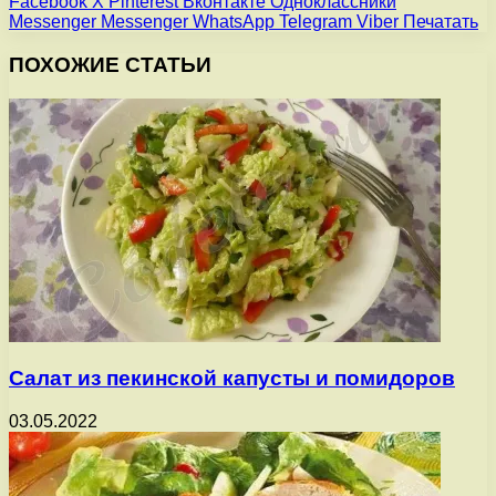
Facebook
X
Pinterest
Вконтакте
Одноклассники
Messenger
Messenger
WhatsApp
Telegram
Viber
Печатать
ПОХОЖИЕ СТАТЬИ
Салат из пекинской капусты и помидоров
03.05.2022