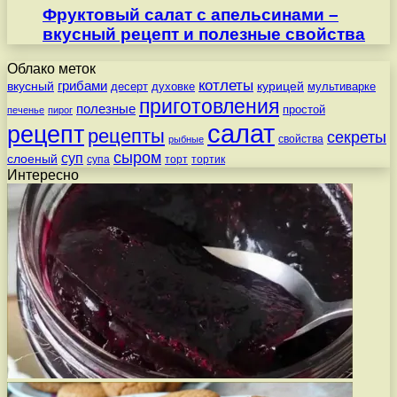
Фруктовый салат с апельсинами –
вкусный рецепт и полезные свойства
Облако меток
котлеты
вкусный
грибами
курицей
десерт
духовке
мультиварке
приготовления
полезные
простой
печенье
пирог
салат
рецепт
рецепты
секреты
свойства
рыбные
сыром
суп
слоеный
супа
торт
тортик
Интересно