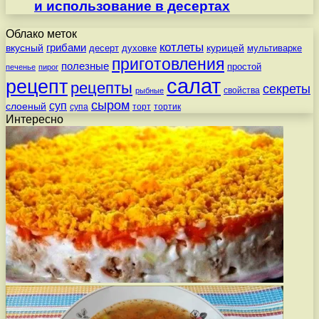
и использование в десертах
Облако меток
котлеты
вкусный
грибами
курицей
десерт
духовке
мультиварке
приготовления
полезные
простой
печенье
пирог
салат
рецепт
рецепты
секреты
свойства
рыбные
сыром
суп
слоеный
супа
торт
тортик
Интересно