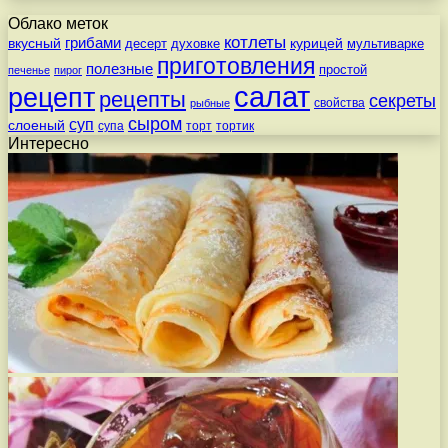
Облако меток
котлеты
вкусный
грибами
курицей
десерт
духовке
мультиварке
приготовления
полезные
простой
печенье
пирог
салат
рецепт
рецепты
секреты
свойства
рыбные
сыром
суп
слоеный
супа
торт
тортик
Интересно