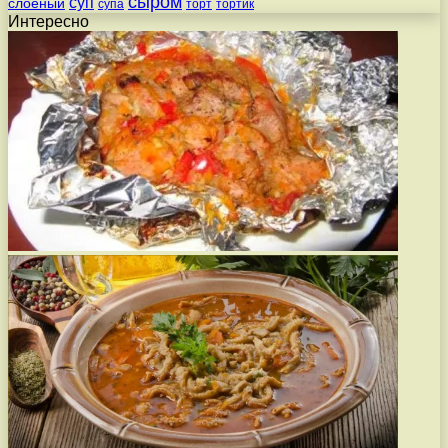
сыром
суп
слоеный
супа
торт
тортик
Интересно