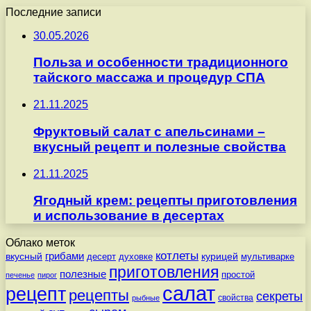
Последние записи
30.05.2026
Польза и особенности традиционного
тайского массажа и процедур СПА
21.11.2025
Фруктовый салат с апельсинами –
вкусный рецепт и полезные свойства
21.11.2025
Ягодный крем: рецепты приготовления
и использование в десертах
Облако меток
котлеты
вкусный
грибами
курицей
десерт
духовке
мультиварке
приготовления
полезные
простой
печенье
пирог
салат
рецепт
рецепты
секреты
свойства
рыбные