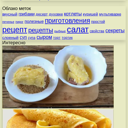
Облако меток
котлеты
вкусный
грибами
курицей
десерт
духовке
мультиварке
приготовления
полезные
простой
печенье
пирог
салат
рецепт
рецепты
секреты
свойства
рыбные
сыром
суп
слоеный
супа
торт
тортик
Интересно