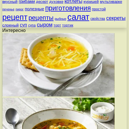
котлеты
вкусный
грибами
курицей
десерт
духовке
мультиварке
приготовления
полезные
простой
печенье
пирог
салат
рецепт
рецепты
секреты
свойства
рыбные
сыром
суп
слоеный
супа
торт
тортик
Интересно