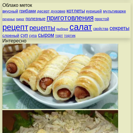
Облако меток
котлеты
вкусный
грибами
курицей
десерт
духовке
мультиварке
приготовления
полезные
простой
печенье
пирог
салат
рецепт
рецепты
секреты
свойства
рыбные
сыром
суп
слоеный
супа
торт
тортик
Интересно