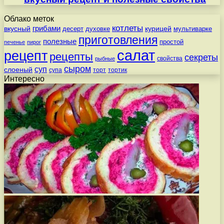
Облако меток
котлеты
вкусный
грибами
курицей
десерт
духовке
мультиварке
приготовления
полезные
простой
печенье
пирог
салат
рецепт
рецепты
секреты
свойства
рыбные
сыром
суп
слоеный
супа
торт
тортик
Интересно