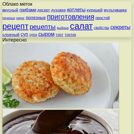
Облако меток
котлеты
вкусный
грибами
курицей
десерт
духовке
мультиварке
приготовления
полезные
простой
печенье
пирог
салат
рецепт
рецепты
секреты
свойства
рыбные
сыром
суп
слоеный
супа
торт
тортик
Интересно