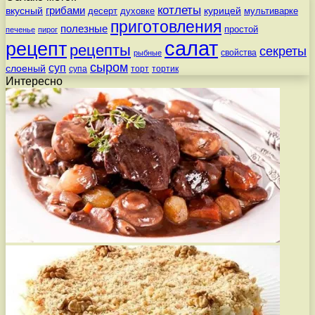
котлеты
вкусный
грибами
курицей
десерт
духовке
мультиварке
приготовления
полезные
простой
печенье
пирог
салат
рецепт
рецепты
секреты
свойства
рыбные
сыром
суп
слоеный
супа
торт
тортик
Интересно