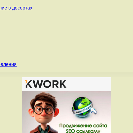
ние в десертах
овления