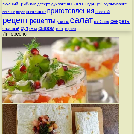
котлеты
вкусный
грибами
курицей
десерт
духовке
мультиварке
приготовления
полезные
простой
печенье
пирог
салат
рецепт
рецепты
секреты
свойства
рыбные
сыром
суп
слоеный
супа
торт
тортик
Интересно