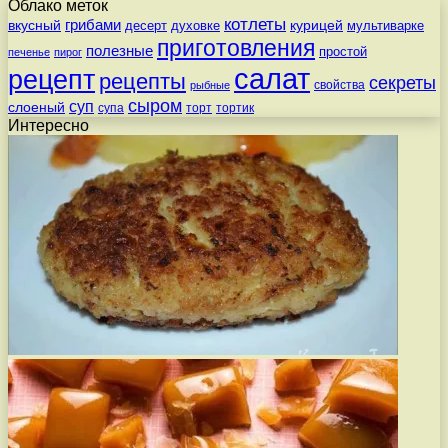
Облако меток
котлеты
вкусный
грибами
курицей
десерт
духовке
мультиварке
приготовления
полезные
простой
печенье
пирог
салат
рецепт
рецепты
секреты
свойства
рыбные
сыром
суп
слоеный
супа
торт
тортик
Интересно