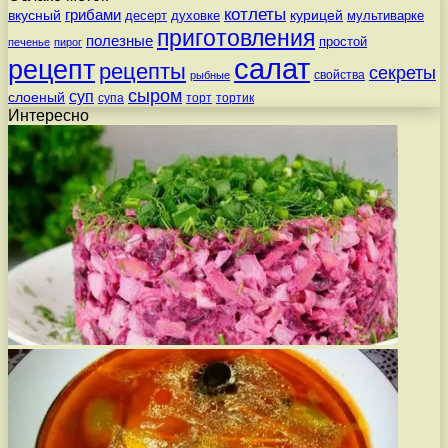
котлеты
вкусный
грибами
курицей
десерт
духовке
мультиварке
приготовления
полезные
простой
печенье
пирог
салат
рецепт
рецепты
секреты
свойства
рыбные
сыром
суп
слоеный
супа
торт
тортик
Интересно