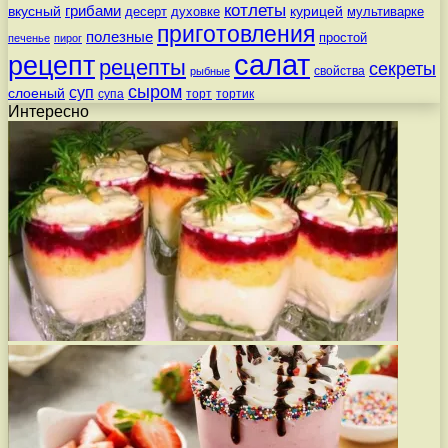
котлеты
вкусный
грибами
курицей
десерт
духовке
мультиварке
приготовления
полезные
простой
печенье
пирог
салат
рецепт
рецепты
секреты
свойства
рыбные
сыром
суп
слоеный
супа
торт
тортик
Интересно