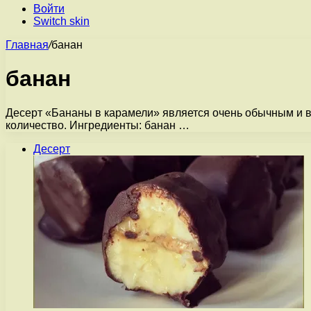
Войти
Switch skin
Главная
/
банан
банан
Десерт «Бананы в карамели» является очень обычным и в
количество. Ингредиенты: банан …
Десерт