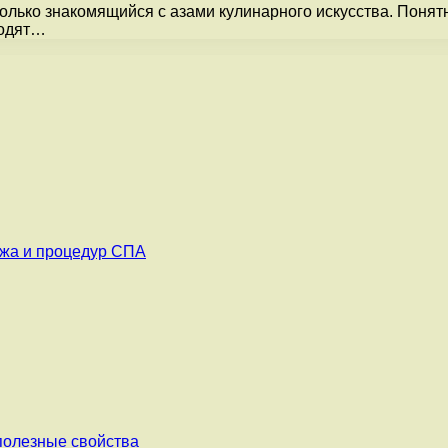
 только знакомящийся с азами кулинарного искусства. Поня
водят…
ажа и процедур СПА
 полезные свойства