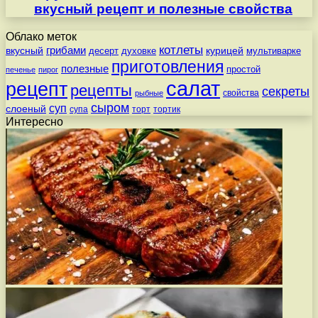
вкусный рецепт и полезные свойства
Облако меток
котлеты
вкусный
грибами
курицей
десерт
духовке
мультиварке
приготовления
полезные
простой
печенье
пирог
салат
рецепт
рецепты
секреты
свойства
рыбные
сыром
суп
слоеный
супа
торт
тортик
Интересно