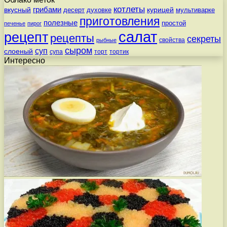
котлеты
вкусный
грибами
курицей
десерт
духовке
мультиварке
приготовления
полезные
простой
печенье
пирог
салат
рецепт
рецепты
секреты
свойства
рыбные
сыром
суп
слоеный
супа
торт
тортик
Интересно