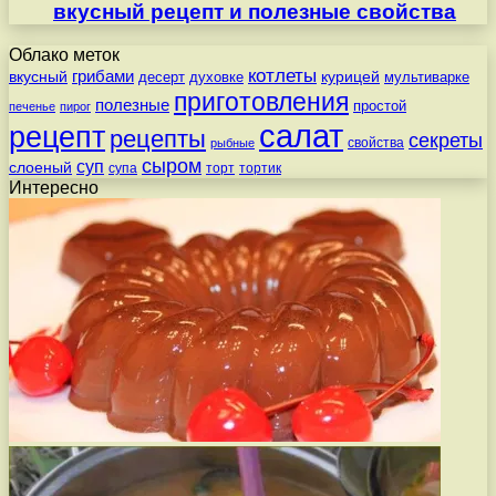
вкусный рецепт и полезные свойства
Облако меток
котлеты
вкусный
грибами
курицей
десерт
духовке
мультиварке
приготовления
полезные
простой
печенье
пирог
салат
рецепт
рецепты
секреты
свойства
рыбные
сыром
суп
слоеный
супа
торт
тортик
Интересно