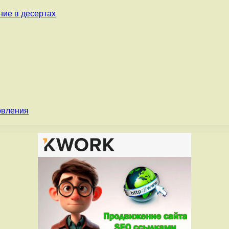
ние в десертах
овления