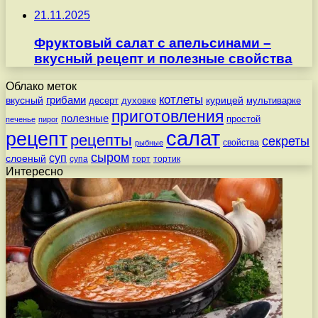
21.11.2025
Фруктовый салат с апельсинами –
вкусный рецепт и полезные свойства
Облако меток
котлеты
вкусный
грибами
курицей
десерт
духовке
мультиварке
приготовления
полезные
простой
печенье
пирог
салат
рецепт
рецепты
секреты
свойства
рыбные
сыром
суп
слоеный
супа
торт
тортик
Интересно