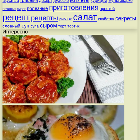
котлеты
вкусный
грибами
курицей
десерт
духовке
мультиварке
приготовления
полезные
простой
печенье
пирог
салат
рецепт
рецепты
секреты
свойства
рыбные
сыром
суп
слоеный
супа
торт
тортик
Интересно