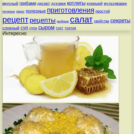
котлеты
вкусный
грибами
курицей
десерт
духовке
мультиварке
приготовления
полезные
простой
печенье
пирог
салат
рецепт
рецепты
секреты
свойства
рыбные
сыром
суп
слоеный
супа
торт
тортик
Интересно