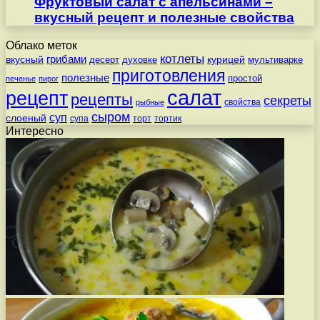
Фруктовый салат с апельсинами –
вкусный рецепт и полезные свойства
Облако меток
котлеты
вкусный
грибами
курицей
десерт
духовке
мультиварке
приготовления
полезные
простой
печенье
пирог
салат
рецепт
рецепты
секреты
свойства
рыбные
сыром
суп
слоеный
супа
торт
тортик
Интересно