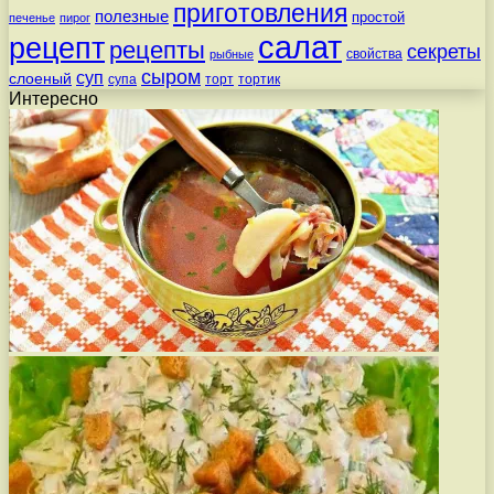
приготовления
полезные
простой
печенье
пирог
салат
рецепт
рецепты
секреты
свойства
рыбные
сыром
суп
слоеный
супа
торт
тортик
Интересно