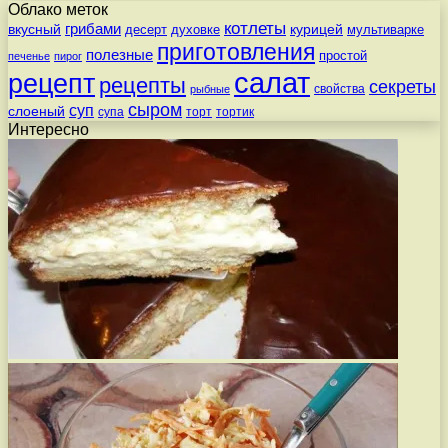
Облако меток
котлеты
вкусный
грибами
курицей
десерт
духовке
мультиварке
приготовления
полезные
простой
печенье
пирог
салат
рецепт
рецепты
секреты
свойства
рыбные
сыром
суп
слоеный
супа
торт
тортик
Интересно