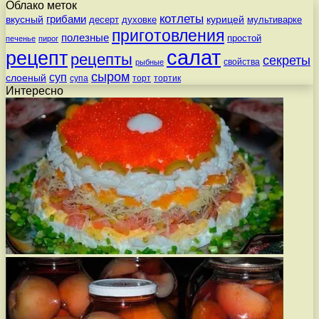
Облако меток
котлеты
вкусный
грибами
курицей
десерт
духовке
мультиварке
приготовления
полезные
простой
печенье
пирог
салат
рецепт
рецепты
секреты
свойства
рыбные
сыром
суп
слоеный
супа
торт
тортик
Интересно