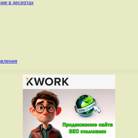
ние в десертах
овления