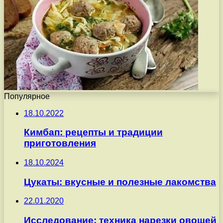
Популярное
18.10.2022
Кимбап: рецепты и традиции
приготовления
18.10.2024
Цукаты: вкусные и полезные лакомства
22.01.2020
Исследование: техника нарезки овощей