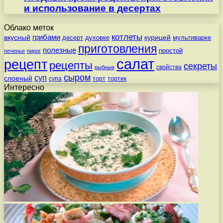
и использование в десертах
Облако меток
котлеты
вкусный
грибами
курицей
десерт
духовке
мультиварке
приготовления
полезные
простой
печенье
пирог
салат
рецепт
рецепты
секреты
свойства
рыбные
сыром
суп
слоеный
супа
торт
тортик
Интересно