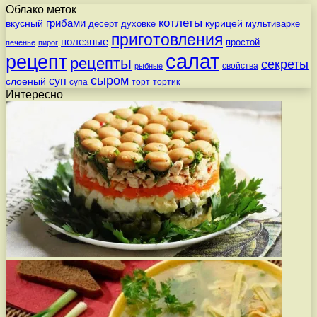
Облако меток
котлеты
вкусный
грибами
курицей
десерт
духовке
мультиварке
приготовления
полезные
простой
печенье
пирог
салат
рецепт
рецепты
секреты
свойства
рыбные
сыром
суп
слоеный
супа
торт
тортик
Интересно