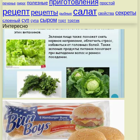
приготовления
полезные
простой
печенье
пирог
салат
рецепт
рецепты
секреты
свойства
рыбные
сыром
суп
слоеный
супа
торт
тортик
Интересно