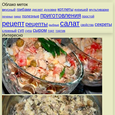
Облако меток
котлеты
вкусный
грибами
курицей
десерт
духовке
мультиварке
приготовления
полезные
простой
печенье
пирог
салат
рецепт
рецепты
секреты
свойства
рыбные
сыром
суп
слоеный
супа
торт
тортик
Интересно