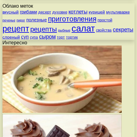
Облако меток
котлеты
вкусный
грибами
курицей
десерт
духовке
мультиварке
приготовления
полезные
простой
печенье
пирог
салат
рецепт
рецепты
секреты
свойства
рыбные
сыром
суп
слоеный
супа
торт
тортик
Интересно