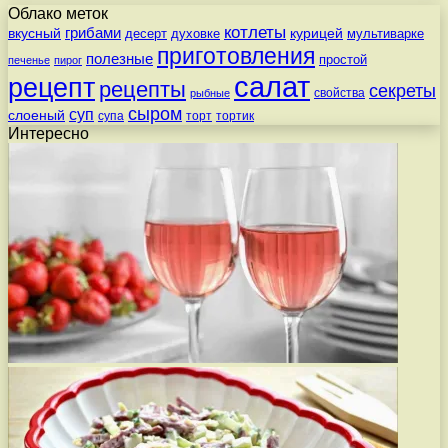
Облако меток
котлеты
вкусный
грибами
курицей
десерт
духовке
мультиварке
приготовления
полезные
простой
печенье
пирог
салат
рецепт
рецепты
секреты
свойства
рыбные
сыром
суп
слоеный
супа
торт
тортик
Интересно