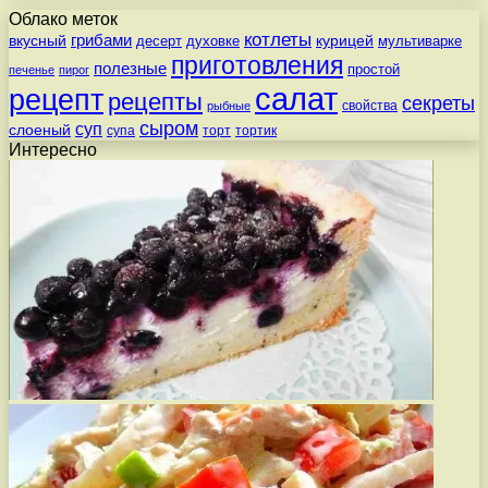
Облако меток
котлеты
вкусный
грибами
курицей
десерт
духовке
мультиварке
приготовления
полезные
простой
печенье
пирог
салат
рецепт
рецепты
секреты
свойства
рыбные
сыром
суп
слоеный
супа
торт
тортик
Интересно