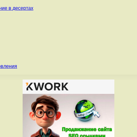
ние в десертах
овления