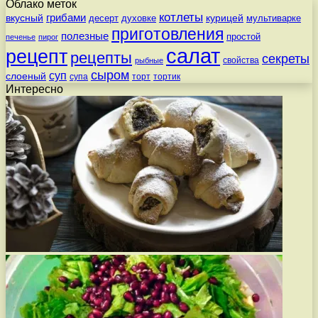
Облако меток
котлеты
вкусный
грибами
курицей
десерт
духовке
мультиварке
приготовления
полезные
простой
печенье
пирог
салат
рецепт
рецепты
секреты
свойства
рыбные
сыром
суп
слоеный
супа
торт
тортик
Интересно