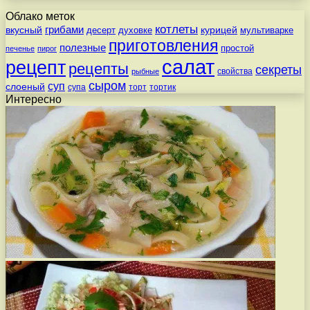
Облако меток
котлеты
вкусный
грибами
курицей
десерт
духовке
мультиварке
приготовления
полезные
простой
печенье
пирог
салат
рецепт
рецепты
секреты
свойства
рыбные
сыром
суп
слоеный
супа
торт
тортик
Интересно