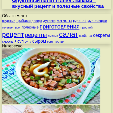
Фруктовый салат с апельсинами –
вкусный рецепт и полезные свойства
Облако меток
котлеты
вкусный
грибами
курицей
десерт
духовке
мультиварке
приготовления
полезные
простой
печенье
пирог
салат
рецепт
рецепты
секреты
свойства
рыбные
сыром
суп
слоеный
супа
торт
тортик
Интересно