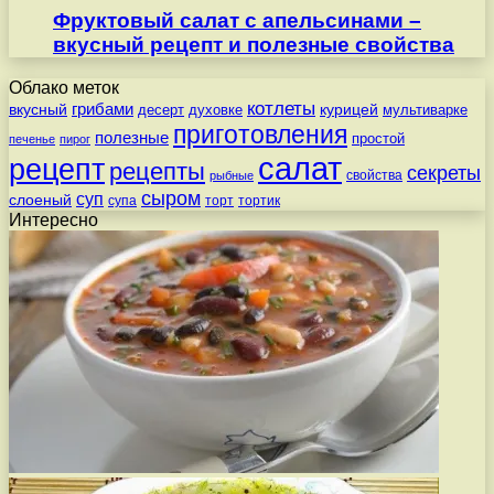
Фруктовый салат с апельсинами –
вкусный рецепт и полезные свойства
Облако меток
котлеты
вкусный
грибами
курицей
десерт
духовке
мультиварке
приготовления
полезные
простой
печенье
пирог
салат
рецепт
рецепты
секреты
свойства
рыбные
сыром
суп
слоеный
супа
торт
тортик
Интересно