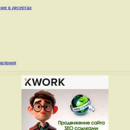
ние в десертах
овления