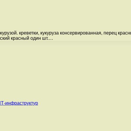
урузой. креветки, кукуруза консервированная, перец красны
арский красный один шт.…
ИТ-инфраструктур