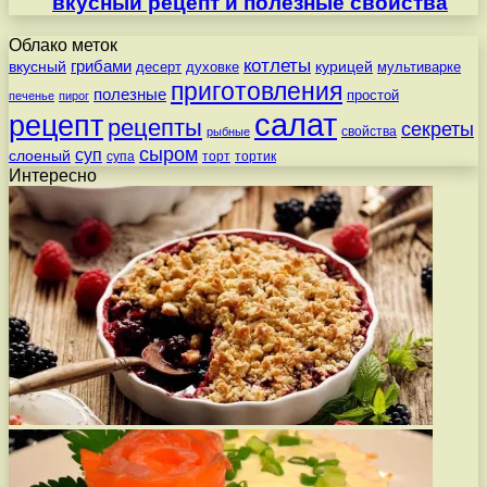
вкусный рецепт и полезные свойства
Облако меток
котлеты
вкусный
грибами
курицей
десерт
духовке
мультиварке
приготовления
полезные
простой
печенье
пирог
салат
рецепт
рецепты
секреты
свойства
рыбные
сыром
суп
слоеный
супа
торт
тортик
Интересно